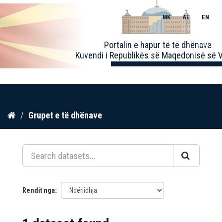
MK
AL
EN
Toggle
Portalin e hapur të të dhënave
naviga
Kuvendi i Republikës së Maqedonisë së V
Kalo
Grupet e të dhënave
te
përmbajtja
Rendit nga