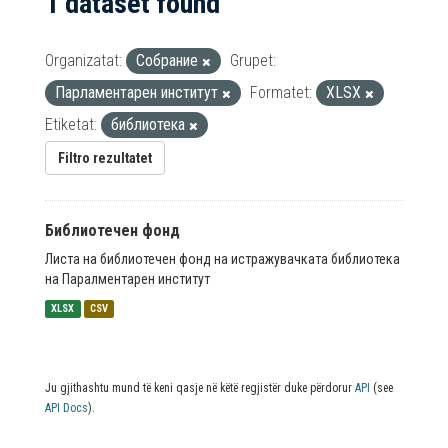
1 dataset found
Organizatat:
Собрание
Grupet:
Парламентарен институт
Formatet:
XLSX
Etiketat:
библиотека
Filtro rezultatet
Библиотечен фонд
Листа на библиотечен фонд на истражувачката библиотека
на Паралментарен институт
XLSX
CSV
Ju gjithashtu mund të keni qasje në këtë regjistër duke përdorur
API
(see
API Docs
).