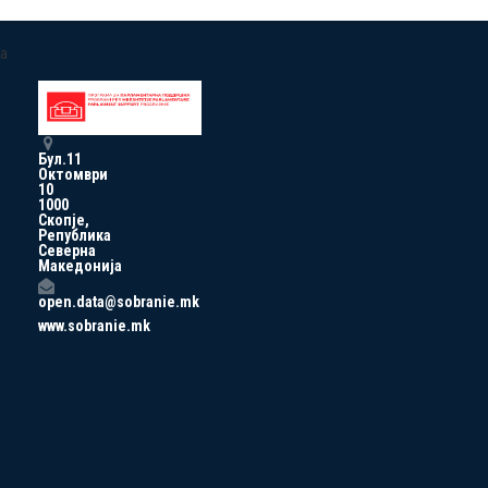
a
Бул.11
Октомври
10
1000
Скопје,
Република
Северна
Македонија
open.data@sobranie.mk
www.sobranie.mk