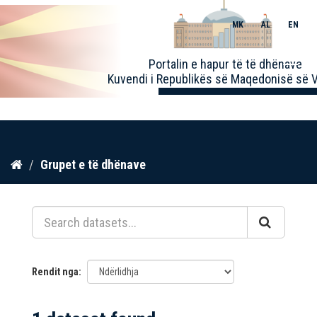
MK
AL
EN
Toggle
Portalin e hapur të të dhënave
naviga
Kuvendi i Republikës së Maqedonisë së V
Kalo
Grupet e të dhënave
te
përmbajtja
Rendit nga