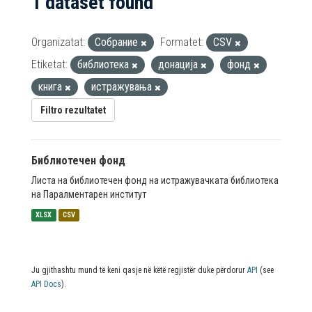
1 dataset found
Organizatat:
Собрание
Formatet:
CSV
Etiketat:
библиотека
донација
фонд
книга
истражувања
Filtro rezultatet
Библиотечен фонд
Листа на библиотечен фонд на истражувачката библиотека
на Паралментарен институт
XLSX
CSV
Ju gjithashtu mund të keni qasje në këtë regjistër duke përdorur
API
(see
API Docs
).