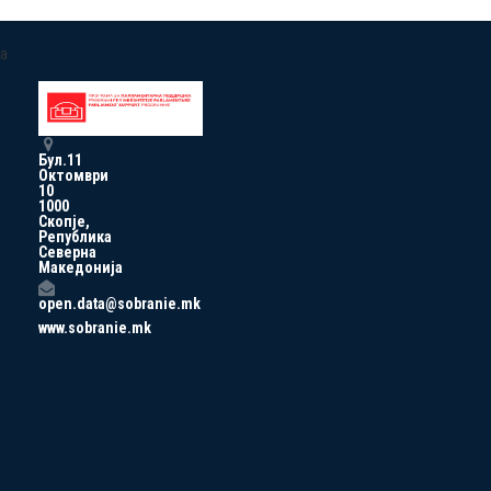
a
Бул.11
Октомври
10
1000
Скопје,
Република
Северна
Македонија
open.data@sobranie.mk
www.sobranie.mk