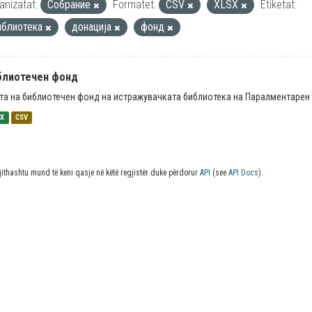
anizatat:
Собрание
Formatet:
CSV
XLSX
Etiketat:
иблиотека
донација
фонд
блиотечен фонд
та на библиотечен фонд на истражувачката библиотека на Паралментарен 
SX
CSV
jithashtu mund të keni qasje në këtë regjistër duke përdorur
API
(see
API Docs
).