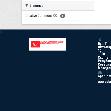
Licencat
Creative Commons CC...
1
a
Бул.11
Октомв
10
1000
Скопје,
Републи
Северна
Македо
open.da
www.sob