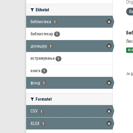
Org
Etiketat
б
библиотека
1
Би
библиотекар
1
Лис
донација
1
XL
истражувања
1
книга
1
Ju g
фонд
1
Formatet
CSV
1
XLSX
1