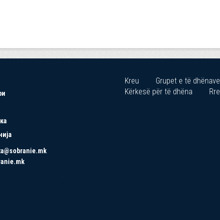
Kreu
Grupet e të dhënave
Kërkesë për të dhëna
Rre
ри
ка
нија
ta@sobranie.mk
ranie.mk
Copyrights © 2021 All Rights Reserved by Asseco SEE.