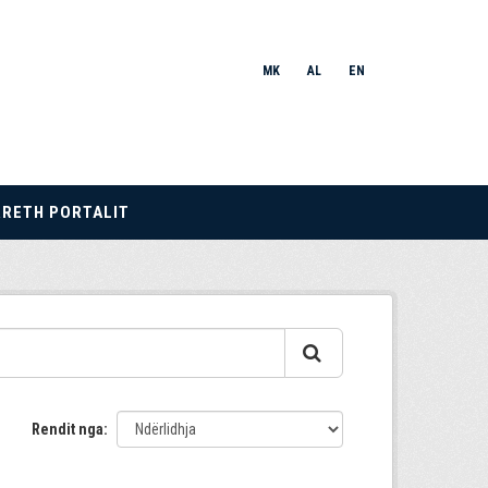
MK
AL
EN
RRETH PORTALIT
Rendit nga