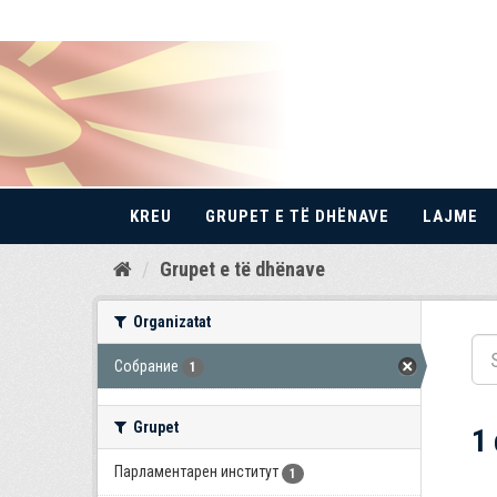
KREU
GRUPET E TË DHËNAVE
LAJME
Kalo
Grupet e të dhënave
te
përmbajtja
Organizatat
Собрание
1
Grupet
1
Парламентарен институт
1