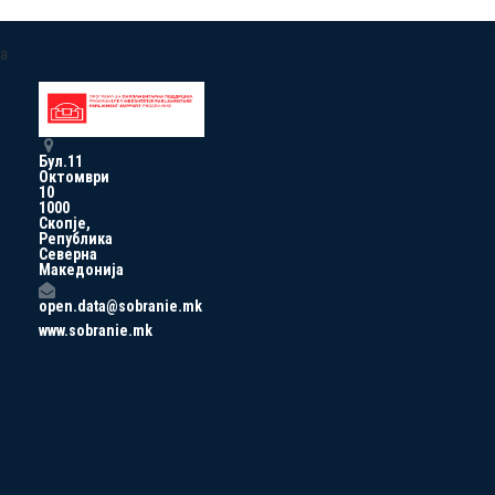
a
Бул.11
Октомври
10
1000
Скопје,
Република
Северна
Македонија
open.data@sobranie.mk
www.sobranie.mk