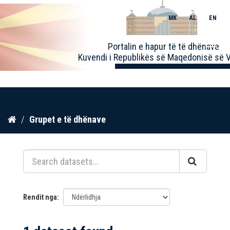
MK
AL
EN
Toggle
Portalin e hapur të të dhënave
naviga
Kuvendi i Republikës së Maqedonisë së V
Kalo
Grupet e të dhënave
te
përmbajtja
Rendit nga