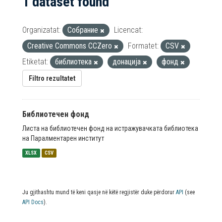
1 dataset found
Organizatat:
Собрание
Licencat:
Creative Commons CCZero
Formatet:
CSV
Etiketat:
библиотека
донација
фонд
Filtro rezultatet
Библиотечен фонд
Листа на библиотечен фонд на истражувачката библиотека
на Паралментарен институт
XLSX
CSV
Ju gjithashtu mund të keni qasje në këtë regjistër duke përdorur
API
(see
API Docs
).