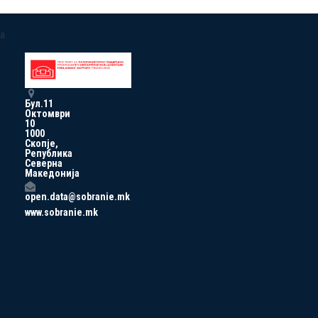
a
Бул.11
Октомври
10
1000
Скопје,
Република
Северна
Македонија
open.data@sobranie.mk
www.sobranie.mk