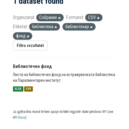
1 dataset found
Organizatat:
Собрание
Formatet:
CSV
Etiketat:
библиотека
библиотекар
фонд
Filtro rezultatet
Библиотечен фонд
Листа на библиотечен фонд на истражувачката библиотека
на Паралментарен институт
XLSX
CSV
Ju gjithashtu mund të keni qasje në këtë regjistër duke përdorur
API
(see
API Docs
).