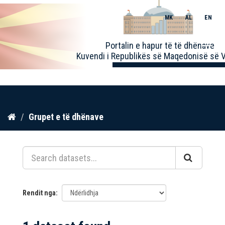
MK
AL
EN
Toggle
Portalin e hapur të të dhënave
naviga
Kuvendi i Republikës së Maqedonisë së V
Kalo
Grupet e të dhënave
te
përmbajtja
Rendit nga