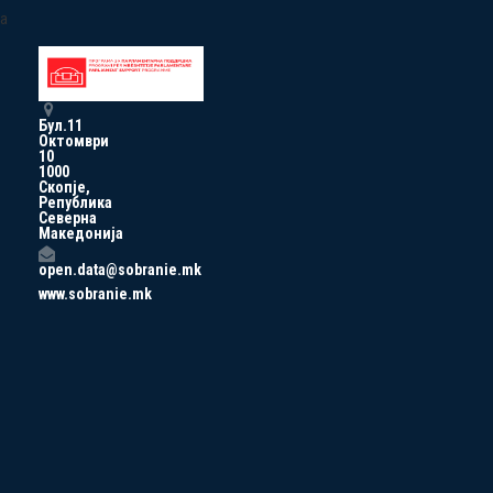
a
Бул.11
Октомври
10
1000
Скопје,
Република
Северна
Македонија
open.data@sobranie.mk
www.sobranie.mk