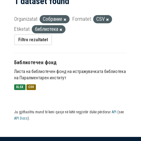
1 dataset found
Organizatat:
Собрание
Formatet:
CSV
Etiketat:
библиотека
Filtro rezultatet
Библиотечен фонд
Листа на библиотечен фонд на истражувачката библиотека
на Паралментарен институт
XLSX
CSV
Ju gjithashtu mund të keni qasje në këtë regjistër duke përdorur
API
(see
API Docs
).