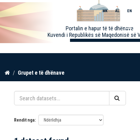
MK
AL
EN
Toggle
Portalin e hapur të të dhënave
naviga
Kuvendi i Republikës së Maqedonisë së V
Kalo
Grupet e të dhënave
te
përmbajtja
Rendit nga