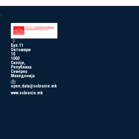
a
Бул.11
Октомври
10
1000
Скопје,
Република
Северна
Македонија
open.data@sobranie.mk
www.sobranie.mk