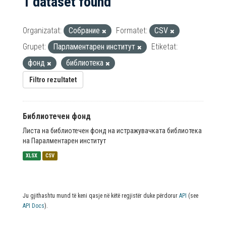
1 dataset found
Organizatat:
Собрание
Formatet:
CSV
Grupet:
Парламентарен институт
Etiketat:
фонд
библиотека
Filtro rezultatet
Библиотечен фонд
Листа на библиотечен фонд на истражувачката библиотека
на Паралментарен институт
XLSX
CSV
Ju gjithashtu mund të keni qasje në këtë regjistër duke përdorur
API
(see
API Docs
).