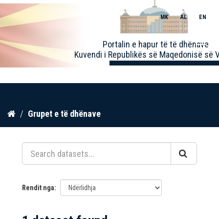
MK
AL
EN
Toggle
Portalin e hapur të të dhënave
naviga
Kuvendi i Republikës së Maqedonisë së V
Kalo
Grupet e të dhënave
te
përmbajtja
Rendit nga