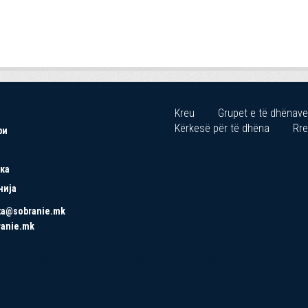
Kreu
Grupet e të dhënave
Kërkesë për të dhëna
Rre
ри
ка
нија
ta@sobranie.mk
ranie.mk
Copyrights © 2021 All Rights Reserved by Asseco SEE.