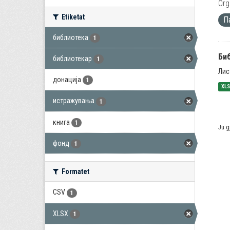
Org
Etiketat
П
библиотека
1
Би
библиотекар
1
Лис
донација
1
XL
истражувања
1
книга
1
Ju g
фонд
1
Formatet
CSV
1
XLSX
1