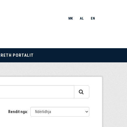
MK
AL
EN
RRETH PORTALIT
Rendit nga