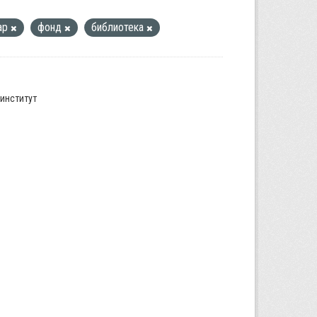
ар
фонд
библиотека
институт