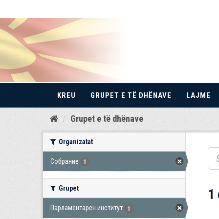
KREU
GRUPET E TË DHËNAVE
LAJME
Kalo
Grupet e të dhënave
te
përmbajtja
Organizatat
Собрание
1
Grupet
1
Парламентарен институт
1