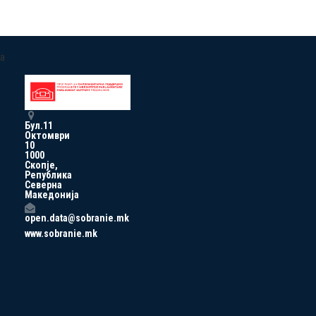
a
Бул.11
Октомври
10
1000
Скопје,
Република
Северна
Македонија
open.data@sobranie.mk
www.sobranie.mk