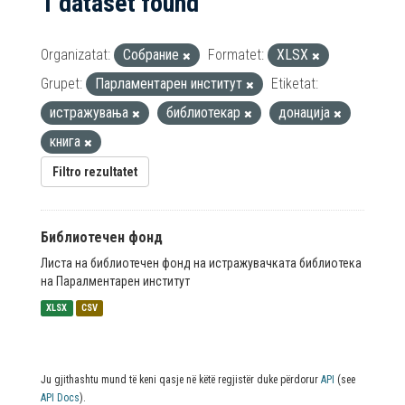
1 dataset found
Organizatat:
Собрание
Formatet:
XLSX
Grupet:
Парламентарен институт
Etiketat:
истражувања
библиотекар
донација
книга
Filtro rezultatet
Библиотечен фонд
Листа на библиотечен фонд на истражувачката библиотека
на Паралментарен институт
XLSX
CSV
Ju gjithashtu mund të keni qasje në këtë regjistër duke përdorur
API
(see
API Docs
).