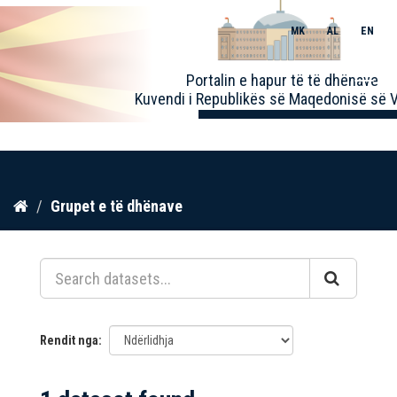
MK
AL
EN
Toggle
Portalin e hapur të të dhënave
naviga
Kuvendi i Republikës së Maqedonisë së V
Kalo
Grupet e të dhënave
te
përmbajtja
Rendit nga