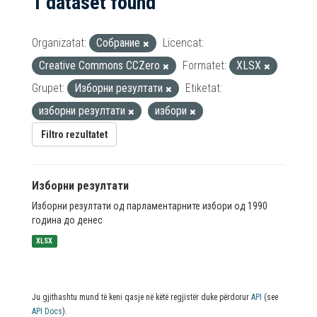
1 dataset found
Organizatat:
Собрание
Licencat:
Creative Commons CCZero
Formatet:
XLSX
Grupet:
Изборни резултати
Etiketat:
изборни резултати
избори
Filtro rezultatet
Изборни резултати
Изборни резултати од парламентарните избори од 1990
година до денес
XLSX
Ju gjithashtu mund të keni qasje në këtë regjistër duke përdorur
API
(see
API Docs
).