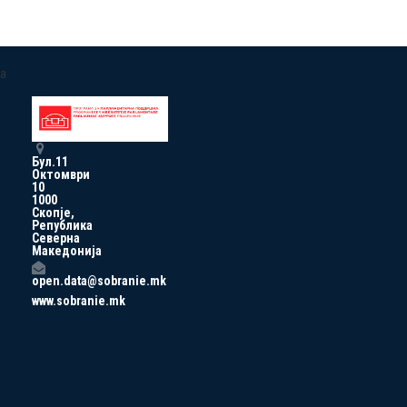
a
Бул.11
Октомври
10
1000
Скопје,
Република
Северна
Македонија
open.data@sobranie.mk
www.sobranie.mk