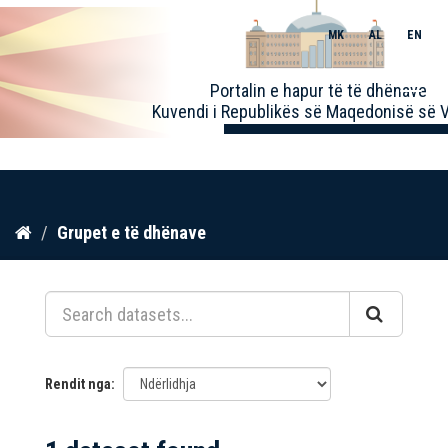
MK
AL
EN
Toggle
Portalin e hapur të të dhënave
naviga
Kuvendi i Republikës së Maqedonisë së V
Kalo
Grupet e të dhënave
te
përmbajtja
Rendit nga