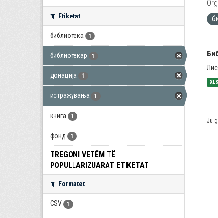
Org
Etiketat
б
библиотека
1
Би
библиотекар
1
Лис
донација
1
XL
истражувања
1
книга
1
Ju g
фонд
1
TREGONI VETËM TË
POPULLARIZUARAT ETIKETAT
Formatet
CSV
1