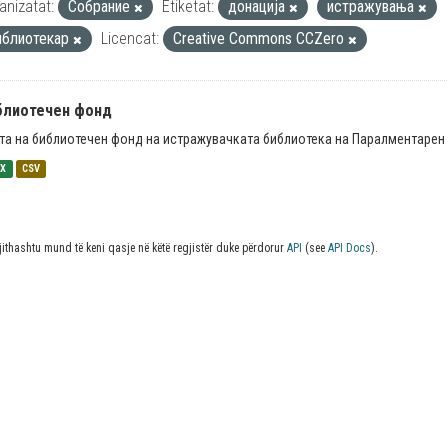
anizatat:
Собрание
Etiketat:
донација
истражувања
иблиотекар
Licencat:
Creative Commons CCZero
блиотечен фонд
та на библиотечен фонд на истражувачката библиотека на Паралментарен 
SX
CSV
jithashtu mund të keni qasje në këtë regjistër duke përdorur
API
(see
API Docs
).