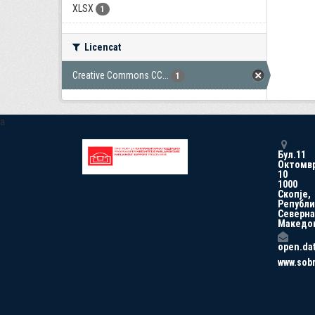
XLSX
1
Licencat
Creative Commons CC...
1
a
Бул.11
Октомв
10
1000
Скопје,
Републи
Северна
Македо
open.da
www.sob