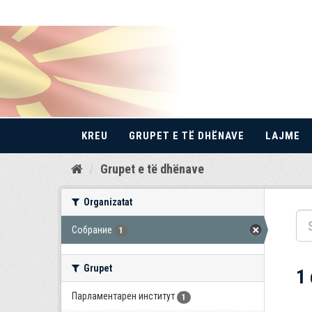
KREU
GRUPET E TË DHËNAVE
LAJME
Kalo
Grupet e të dhënave
te
përmbajtja
Organizatat
Собрание
1
Grupet
1
Парламентарен институт
1