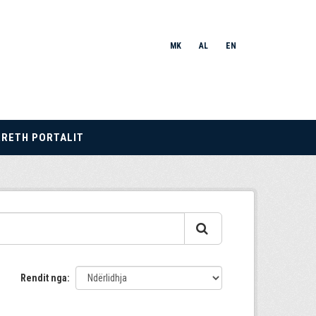
MK
AL
EN
RRETH PORTALIT
Rendit nga