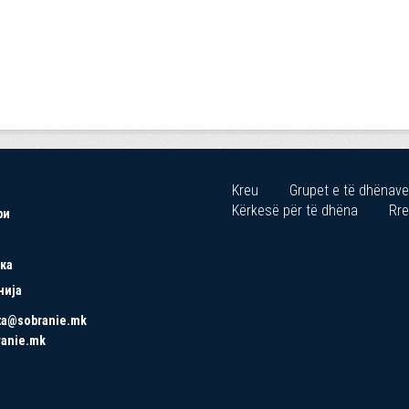
Kreu
Grupet e të dhënave
Kërkesë për të dhëna
Rre
ри
ка
нија
ta@sobranie.mk
ranie.mk
Copyrights © 2021 All Rights Reserved by Asseco SEE.