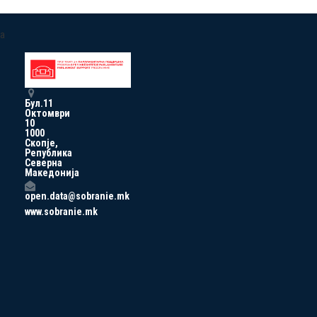
a
Бул.11
Октомври
10
1000
Скопје,
Република
Северна
Македонија
open.data@sobranie.mk
www.sobranie.mk