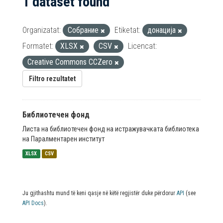
1 dataset found
Organizatat:
Собрание
Etiketat:
донација
Formatet:
XLSX
CSV
Licencat:
Creative Commons CCZero
Filtro rezultatet
Библиотечен фонд
Листа на библиотечен фонд на истражувачката библиотека
на Паралментарен институт
XLSX
CSV
Ju gjithashtu mund të keni qasje në këtë regjistër duke përdorur
API
(see
API Docs
).