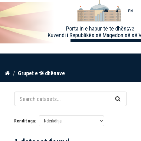
MK
AL
EN
Toggle
Portalin e hapur të të dhënave
naviga
Kuvendi i Republikës së Maqedonisë së V
Kalo
Grupet e të dhënave
te
përmbajtja
Rendit nga