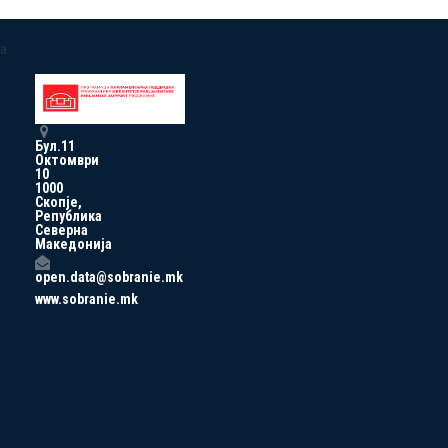
a
Бул.11
Октомври
10
1000
Скопје,
Република
Северна
Македонија
open.data@sobranie.mk
www.sobranie.mk