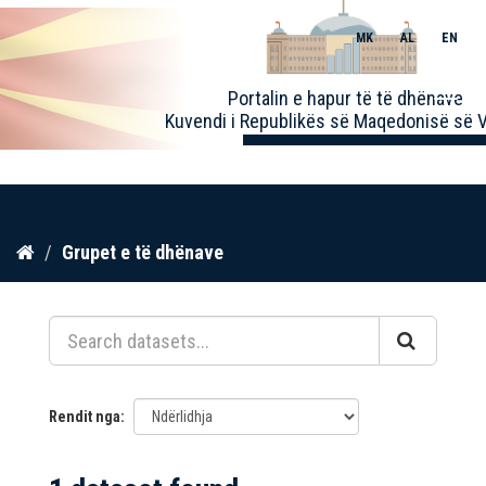
MK
AL
EN
Toggle
Portalin e hapur të të dhënave
naviga
Kuvendi i Republikës së Maqedonisë së V
Kalo
Grupet e të dhënave
te
përmbajtja
Rendit nga