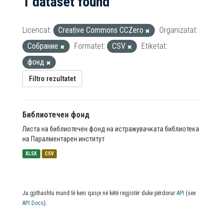
1 dataset found
Licencat:
Creative Commons CCZero
Organizatat:
Собрание
Formatet:
CSV
Etiketat:
фонд
Filtro rezultatet
Библиотечен фонд
Листа на библиотечен фонд на истражувачката библиотека
на Паралментарен институт
XLSX
CSV
Ju gjithashtu mund të keni qasje në këtë regjistër duke përdorur
API
(see
API Docs
).