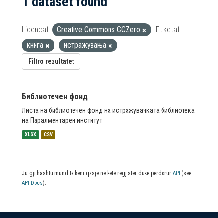
1 dataset found
Licencat:
Creative Commons CCZero
Etiketat:
книга
истражувања
Filtro rezultatet
Библиотечен фонд
Листа на библиотечен фонд на истражувачката библиотека
на Паралментарен институт
XLSX
CSV
Ju gjithashtu mund të keni qasje në këtë regjistër duke përdorur
API
(see
API Docs
).