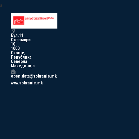
a
Бул.11
Октомври
10
1000
Скопје,
Република
Северна
Македонија
open.data@sobranie.mk
www.sobranie.mk