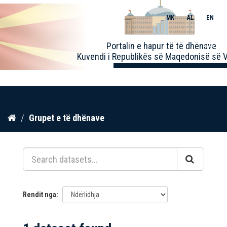
MK
AL
EN
Toggle
Portalin e hapur të të dhënave
naviga
Kuvendi i Republikës së Maqedonisë së V
Kalo
Grupet e të dhënave
te
përmbajtja
Rendit nga