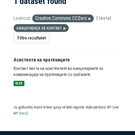
1 dataset found
Licencat:
Creative Commons CCZero
Etiketat:
канцеларија за контакт
Filtro rezultatet
Асистенти на пратениците
Контакт листа на асистентите во канцелариите за
комуникација на пратениците со граѓаните
XLSX
Ju gjithashtu mund të keni qasje në këtë regjistër duke përdorur
API
(see
API Docs
).