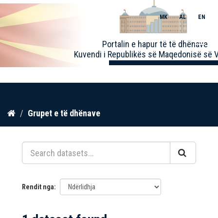
MK
AL
EN
Toggle
Portalin e hapur të të dhënave
naviga
Kuvendi i Republikës së Maqedonisë së V
Kalo
Grupet e të dhënave
te
përmbajtja
Rendit nga