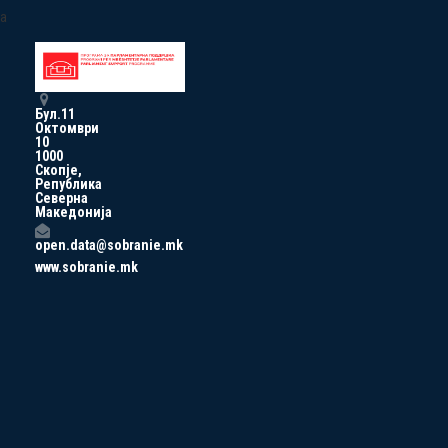
a
Бул.11
Октомври
10
1000
Скопје,
Република
Северна
Македонија
open.data@sobranie.mk
www.sobranie.mk