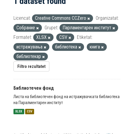
1 dataset found
Licencat:
Creative Commons CCZero
Organizatat:
Собрание
Grupet:
Парламентарен институт
Formatet:
XLSX
CSV
Etiketat:
истражувања
библиотека
книга
библиотекар
Filtro rezultatet
Библиотечен фонд
Листа на библиотечен фонд на истражувачката библиотека
на Паралментарен институт
XLSX
CSV