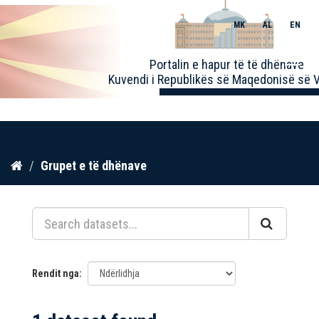
MK
AL
EN
Toggle
Portalin e hapur të të dhënave
naviga
Kuvendi i Republikës së Maqedonisë së V
Kalo
Grupet e të dhënave
te
përmbajtja
Rendit nga