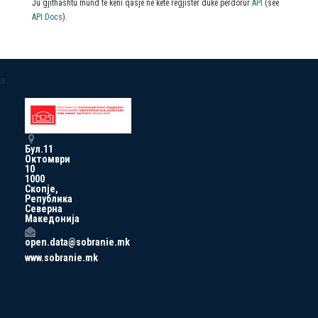
Ju gjithashtu mund të keni qasje në këtë regjistër duke përdorur
API
(see
API Docs
).
a
Бул.11
Октомври
10
1000
Скопје,
Република
Северна
Македонија
open.data@sobranie.mk
www.sobranie.mk