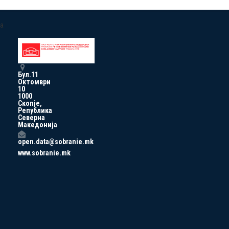
a
Бул.11
Октомври
10
1000
Скопје,
Република
Северна
Македонија
open.data@sobranie.mk
www.sobranie.mk