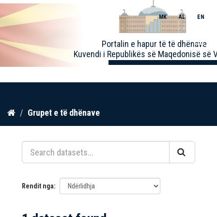
MK
AL
EN
Toggle
Portalin e hapur të të dhënave
naviga
Kuvendi i Republikës së Maqedonisë së V
Kalo
Grupet e të dhënave
te
përmbajtja
Rendit nga