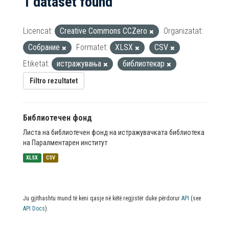
1 dataset found
Licencat:
Creative Commons CCZero
Organizatat:
Собрание
Formatet:
XLSX
CSV
Etiketat:
истражувања
библиотекар
Filtro rezultatet
Библиотечен фонд
Листа на библиотечен фонд на истражувачката библиотека
на Паралментарен институт
XLSX
CSV
Ju gjithashtu mund të keni qasje në këtë regjistër duke përdorur
API
(see
API Docs
).