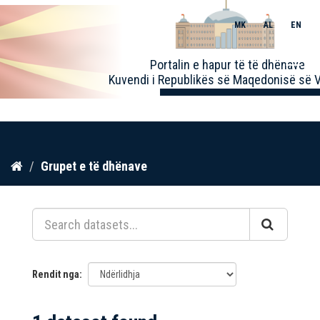
MK
AL
EN
Toggle
Portalin e hapur të të dhënave
naviga
Kuvendi i Republikës së Maqedonisë së V
Kalo
Grupet e të dhënave
te
përmbajtja
Rendit nga