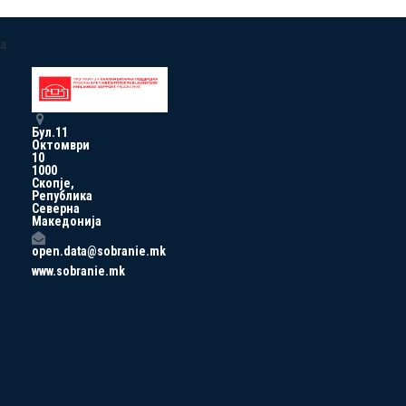
a
Бул.11
Октомври
10
1000
Скопје,
Република
Северна
Македонија
open.data@sobranie.mk
www.sobranie.mk