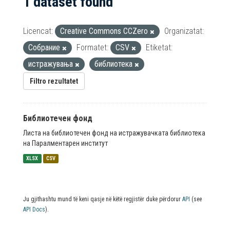
1 dataset found
Licencat:
Creative Commons CCZero
Organizatat:
Собрание
Formatet:
CSV
Etiketat:
истражувања
библиотека
Filtro rezultatet
Библиотечен фонд
Листа на библиотечен фонд на истражувачката библиотека
на Паралментарен институт
XLSX
CSV
Ju gjithashtu mund të keni qasje në këtë regjistër duke përdorur
API
(see
API Docs
).