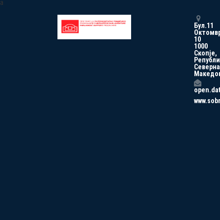
a
Бул.11
Октомв
10
1000
Скопје,
Републи
Северна
Македо
open.da
www.sob