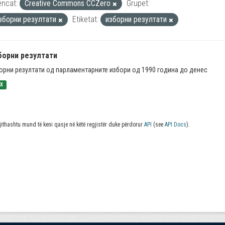
encat:
Creative Commons CCZero
Grupet:
зборни резултати
Etiketat:
изборни резултати
борни резултати
орни резултати од парламентарните избори од 1990 година до денес
SX
jithashtu mund të keni qasje në këtë regjistër duke përdorur
API
(see
API Docs
).