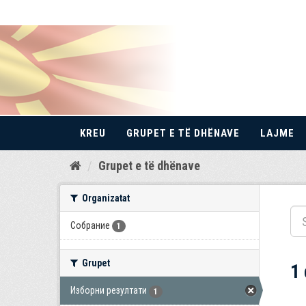
KREU
GRUPET E TË DHËNAVE
LAJME
Kalo
Grupet e të dhënave
te
përmbajtja
Organizatat
Собрание
1
Grupet
1
Изборни резултати
1