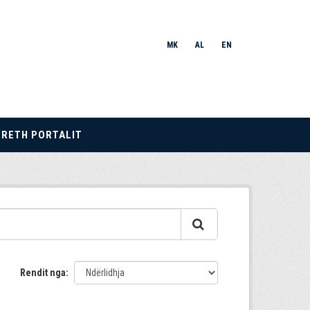
MK
AL
EN
RRETH PORTALIT
Rendit nga