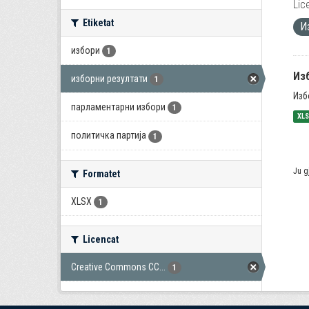
Lic
Etiketat
И
избори
1
Из
изборни резултати
1
Изб
парламентарни избори
1
XL
политичка партија
1
Ju g
Formatet
XLSX
1
Licencat
Creative Commons CC...
1