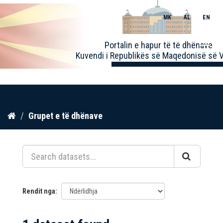
MK
AL
EN
Toggle
Portalin e hapur të të dhënave
naviga
Kuvendi i Republikës së Maqedonisë së V
Kalo
Grupet e të dhënave
te
përmbajtja
Rendit nga