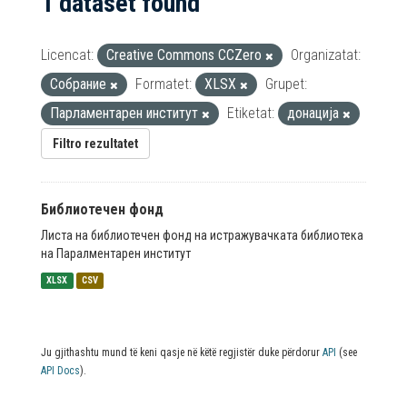
1 dataset found
Licencat:
Creative Commons CCZero
Organizatat:
Собрание
Formatet:
XLSX
Grupet:
Парламентарен институт
Etiketat:
донација
Filtro rezultatet
Библиотечен фонд
Листа на библиотечен фонд на истражувачката библиотека
на Паралментарен институт
XLSX
CSV
Ju gjithashtu mund të keni qasje në këtë regjistër duke përdorur
API
(see
API Docs
).