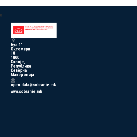
a
Бул.11
Октомври
10
1000
Скопје,
Република
Северна
Македонија
open.data@sobranie.mk
www.sobranie.mk