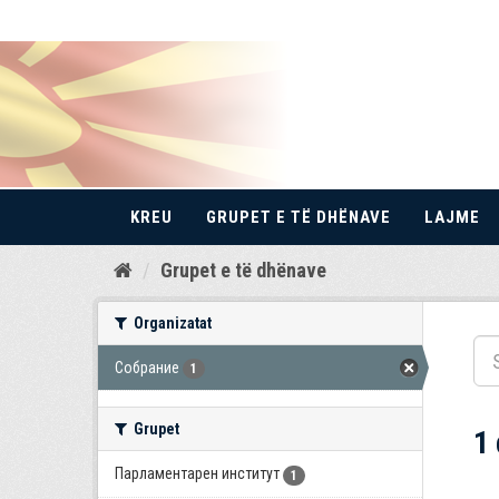
KREU
GRUPET E TË DHËNAVE
LAJME
Kalo
Grupet e të dhënave
te
përmbajtja
Organizatat
Собрание
1
Grupet
1
Парламентарен институт
1