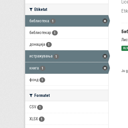
Lic
Etiketat
Eti
библиотека
1
Би
библиотекар
1
Лис
донација
1
XL
истражувања
1
книга
1
Ju g
фонд
1
Formatet
CSV
1
XLSX
1