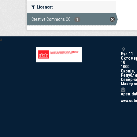
Licencat
Creative Commons CC...
1
a
Бул.11
Октомв
10
1000
Скопје,
Републи
Северна
Македо
open.da
www.sob