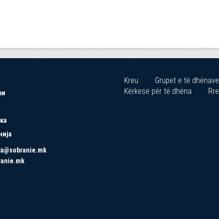
Kreu
Grupet e të dhënave
Kërkesë për të dhëna
Rre
ри
ка
нија
ta@sobranie.mk
ranie.mk
Copyrights © 2021 All Rights Reserved by Asseco SEE.