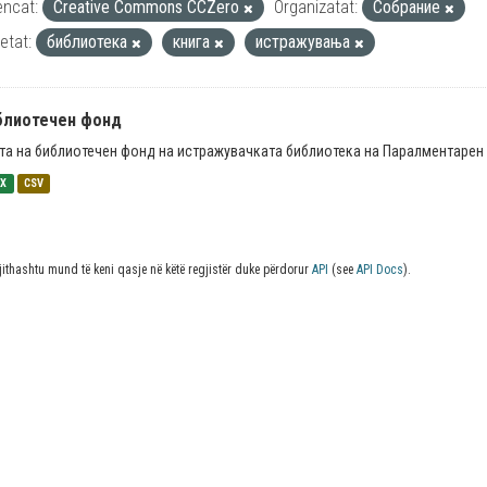
encat:
Creative Commons CCZero
Organizatat:
Собрание
ketat:
библиотека
книга
истражувања
блиотечен фонд
та на библиотечен фонд на истражувачката библиотека на Паралментарен 
SX
CSV
jithashtu mund të keni qasje në këtë regjistër duke përdorur
API
(see
API Docs
).