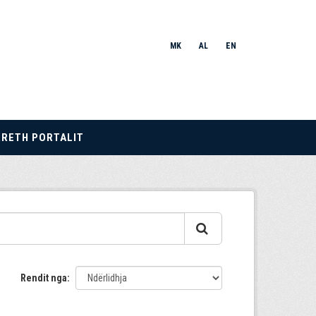
MK
AL
EN
RRETH PORTALIT
Rendit nga