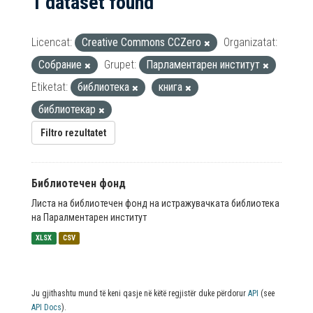
1 dataset found
Licencat:
Creative Commons CCZero
Organizatat:
Собрание
Grupet:
Парламентарен институт
Etiketat:
библиотека
книга
библиотекар
Filtro rezultatet
Библиотечен фонд
Листа на библиотечен фонд на истражувачката библиотека
на Паралментарен институт
XLSX
CSV
Ju gjithashtu mund të keni qasje në këtë regjistër duke përdorur
API
(see
API Docs
).