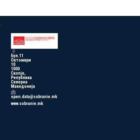
a
Бул.11
Октомври
10
1000
Скопје,
Република
Северна
Македонија
open.data@sobranie.mk
www.sobranie.mk