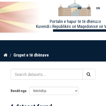
MK
AL
EN
Toggle
Portalin e hapur të të dhënave
naviga
Kuvendi i Republikës së Maqedonisë së V
Kalo
Grupet e të dhënave
te
përmbajtja
Rendit nga