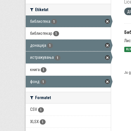
Lic
Etiketat
д
библиотека
1
Би
библиотекар
1
Лис
донација
1
XL
истражувања
1
книга
1
Ju g
фонд
1
Formatet
CSV
1
XLSX
1