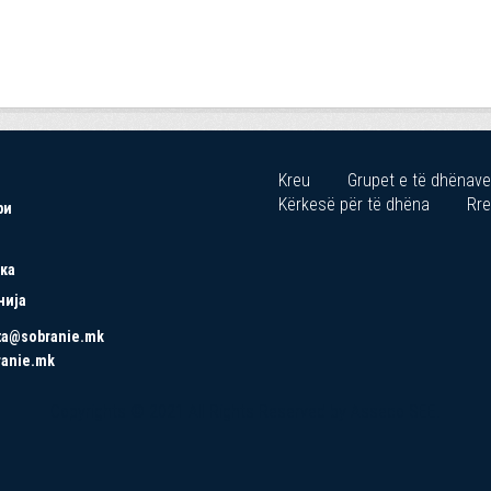
Kreu
Grupet e të dhënave
Kërkesë për të dhëna
Rre
ри
ка
нија
ta@sobranie.mk
ranie.mk
Copyrights © 2021 All Rights Reserved by Asseco SEE.