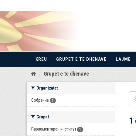
KREU
GRUPET E TË DHËNAVE
LAJME
Kalo
Grupet e të dhënave
te
përmbajtja
Organizatat
Собрание
1
Grupet
1
Парламентарен институт
1