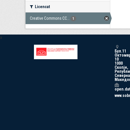
Licencat
Creative Commons CC...
1
a
Бул.11
Октомв
10
1000
Скопје,
Републи
Северна
Македо
open.da
www.sob