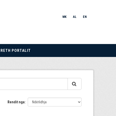
MK
AL
EN
RRETH PORTALIT
Rendit nga