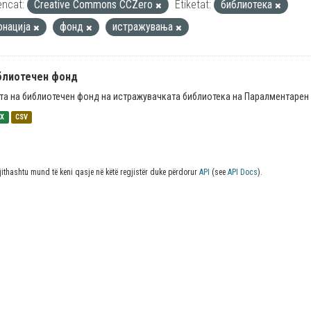
encat:
Creative Commons CCZero
Etiketat:
библиотека
онација
фонд
истражувања
блиотечен фонд
та на библиотечен фонд на истражувачката библиотека на Паралментарен 
SX
CSV
jithashtu mund të keni qasje në këtë regjistër duke përdorur
API
(see
API Docs
).