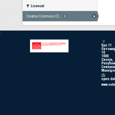
Licencat
Creative Commons CC...
1
a
Бул.11
Октомв
10
1000
Скопје,
Републи
Северна
Македо
open.da
www.sob