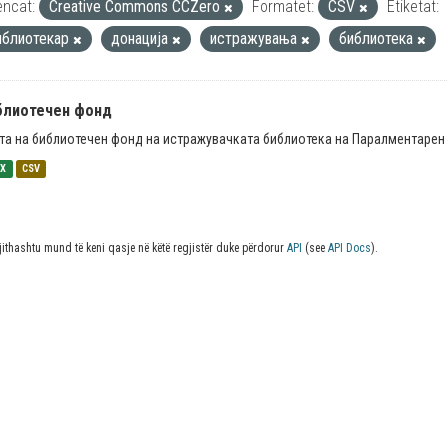
encat:
Creative Commons CCZero
Formatet:
CSV
Etiketat:
иблиотекар
донација
истражувања
библиотека
блиотечен фонд
та на библиотечен фонд на истражувачката библиотека на Паралментарен 
SX
CSV
jithashtu mund të keni qasje në këtë regjistër duke përdorur
API
(see
API Docs
).