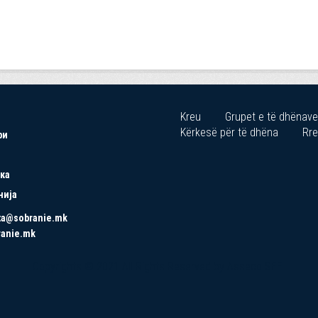
Kreu
Grupet e të dhënave
Kërkesë për të dhëna
Rre
ри
ка
нија
ta@sobranie.mk
ranie.mk
Copyrights © 2021 All Rights Reserved by Asseco SEE.