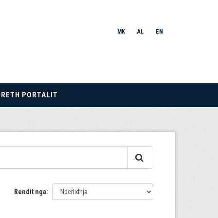
MK
AL
EN
RRETH PORTALIT
Rendit nga