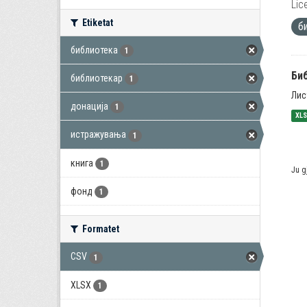
Lic
Etiketat
б
библиотека
1
Би
библиотекар
1
Лис
донација
1
XL
истражувања
1
книга
1
Ju g
фонд
1
Formatet
CSV
1
XLSX
1