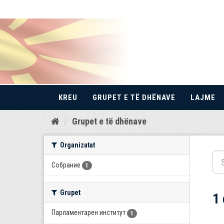
KREU
GRUPET E TË DHËNAVE
LAJME
Kalo
Grupet e të dhënave
te
përmbajtja
Organizatat
Собрание
1
Grupet
1
Парламентарен институт
1