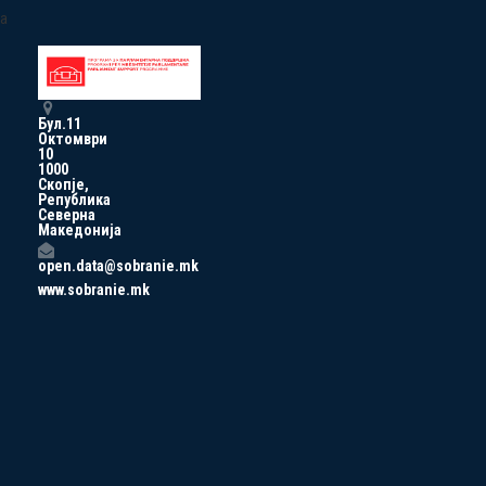
a
Бул.11
Октомври
10
1000
Скопје,
Република
Северна
Македонија
open.data@sobranie.mk
www.sobranie.mk