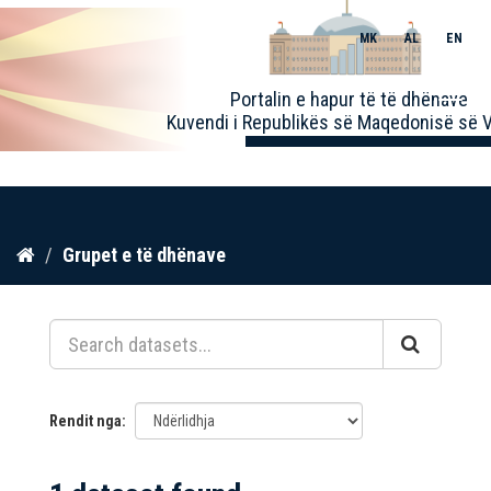
MK
AL
EN
Toggle
Portalin e hapur të të dhënave
naviga
Kuvendi i Republikës së Maqedonisë së V
Kalo
Grupet e të dhënave
te
përmbajtja
Rendit nga