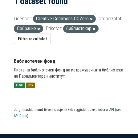
1 dataset found
Licencat:
Creative Commons CCZero
Organizatat:
Собрание
Etiketat:
библиотекар
Filtro rezultatet
Библиотечен фонд
Листа на библиотечен фонд на истражувачката библиотека
на Паралментарен институт
XLSX
CSV
Ju gjithashtu mund të keni qasje në këtë regjistër duke përdorur
API
(see
API Docs
).