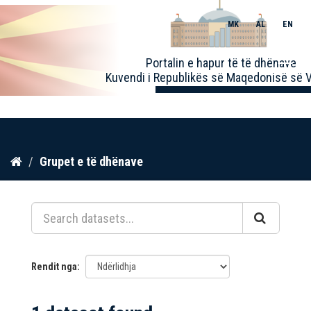
MK
AL
EN
Toggle
Portalin e hapur të të dhënave
naviga
Kuvendi i Republikës së Maqedonisë së V
Kalo
Grupet e të dhënave
te
përmbajtja
Rendit nga