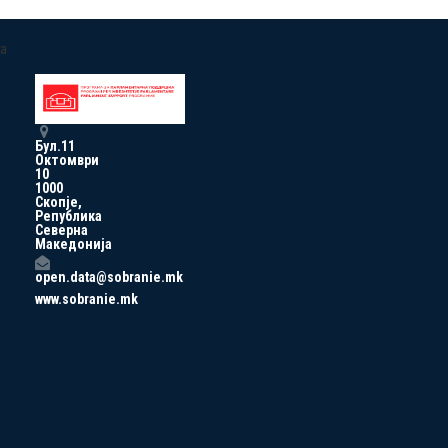
a
Бул.11
Октомври
10
1000
Скопје,
Република
Северна
Македонија
open.data@sobranie.mk
www.sobranie.mk