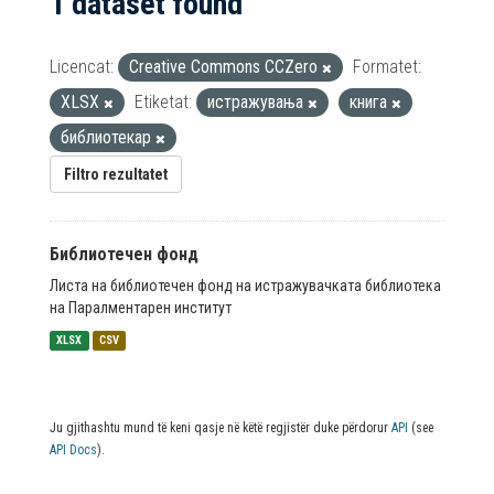
1 dataset found
Licencat:
Creative Commons CCZero
Formatet:
XLSX
Etiketat:
истражувања
книга
библиотекар
Filtro rezultatet
Библиотечен фонд
Листа на библиотечен фонд на истражувачката библиотека
на Паралментарен институт
XLSX
CSV
Ju gjithashtu mund të keni qasje në këtë regjistër duke përdorur
API
(see
API Docs
).