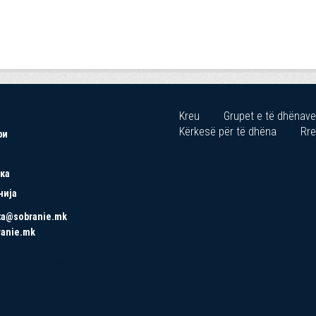
Kreu
Grupet e të dhënave
Kërkesë për të dhëna
Rre
ри
ка
нија
ta@sobranie.mk
ranie.mk
Copyrights © 2021 All Rights Reserved by Asseco SEE.