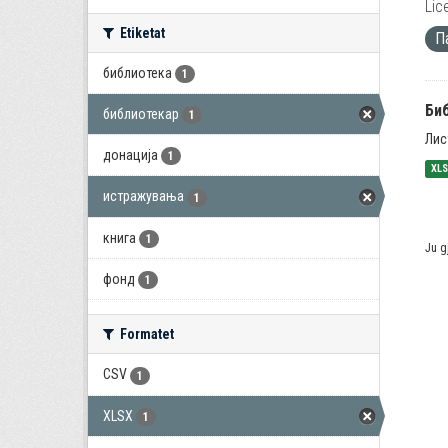
Lic
Etiketat
П
библиотека
1
Би
библиотекар
1
Лис
донација
1
XL
истражувања
1
книга
1
Ju g
фонд
1
Formatet
CSV
1
XLSX
1