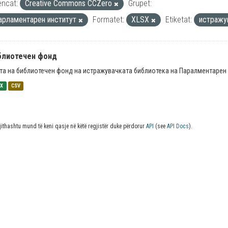
encat:
Creative Commons CCZero
Grupet:
арламентарен институт
Formatet:
XLSX
Etiketat:
истраж
блиотечен фонд
та на библиотечен фонд на истражувачката библиотека на Паралментарен 
SX
CSV
jithashtu mund të keni qasje në këtë regjistër duke përdorur
API
(see
API Docs
).