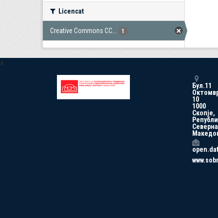
Licencat
Creative Commons CC...
1
a
Бул.11
Октомв
10
1000
Скопје,
Републи
Северна
Македо
open.da
www.sob