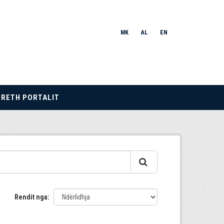
MK
AL
EN
RRETH PORTALIT
Rendit nga