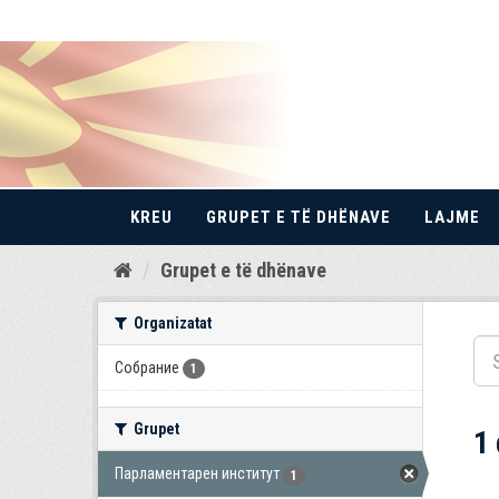
KREU
GRUPET E TË DHËNAVE
LAJME
Kalo
Grupet e të dhënave
te
përmbajtja
Organizatat
Собрание
1
Grupet
1
Парламентарен институт
1