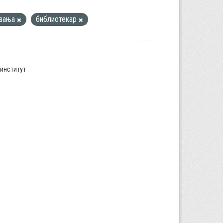
увања
библиотекар
институт