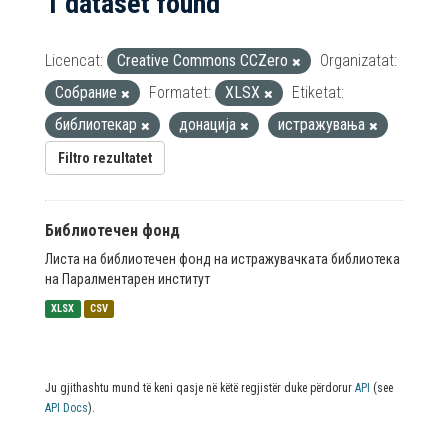
1 dataset found
Licencat:
Creative Commons CCZero
Organizatat:
Собрание
Formatet:
XLSX
Etiketat:
библиотекар
донација
истражувања
Filtro rezultatet
Библиотечен фонд
Листа на библиотечен фонд на истражувачката библиотека
на Паралментарен институт
XLSX
CSV
Ju gjithashtu mund të keni qasje në këtë regjistër duke përdorur
API
(see
API Docs
).