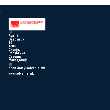
a
Бул.11
Октомври
10
1000
Скопје,
Република
Северна
Македонија
open.data@sobranie.mk
www.sobranie.mk