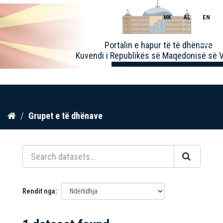
MK
AL
EN
Toggle
Portalin e hapur të të dhënave
naviga
Kuvendi i Republikës së Maqedonisë së V
Kalo
Grupet e të dhënave
te
përmbajtja
Rendit nga