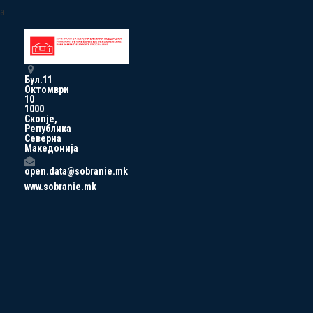
a
Бул.11
Октомври
10
1000
Скопје,
Република
Северна
Македонија
open.data@sobranie.mk
www.sobranie.mk