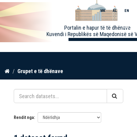
MK
AL
EN
Toggle
Portalin e hapur të të dhënave
naviga
Kuvendi i Republikës së Maqedonisë së V
Kalo
Grupet e të dhënave
te
përmbajtja
Rendit nga