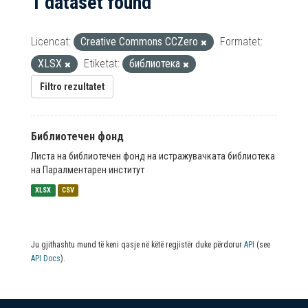
1 dataset found
Licencat:
Creative Commons CCZero
Formatet:
XLSX
Etiketat:
библиотека
Filtro rezultatet
Библиотечен фонд
Листа на библиотечен фонд на истражувачката библиотека
на Паралментарен институт
XLSX
CSV
Ju gjithashtu mund të keni qasje në këtë regjistër duke përdorur
API
(see
API Docs
).