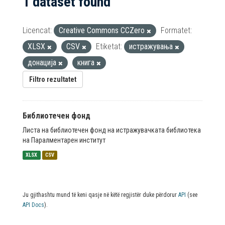
1 dataset found
Licencat:
Creative Commons CCZero
Formatet:
XLSX
CSV
Etiketat:
истражувања
донација
книга
Filtro rezultatet
Библиотечен фонд
Листа на библиотечен фонд на истражувачката библиотека
на Паралментарен институт
XLSX
CSV
Ju gjithashtu mund të keni qasje në këtë regjistër duke përdorur
API
(see
API Docs
).