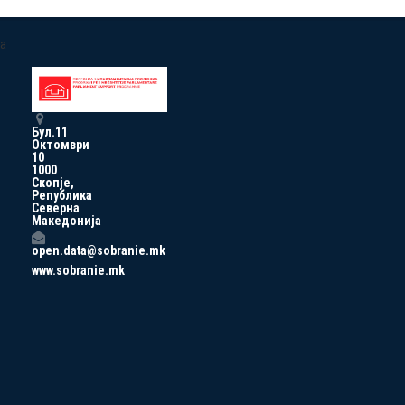
a
Бул.11
Октомври
10
1000
Скопје,
Република
Северна
Македонија
open.data@sobranie.mk
www.sobranie.mk