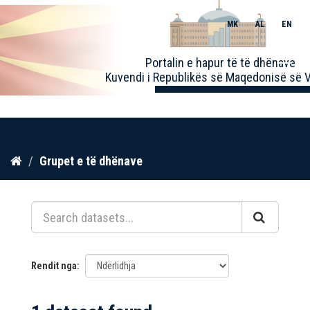
MK
AL
EN
Toggle
Portalin e hapur të të dhënave
naviga
Kuvendi i Republikës së Maqedonisë së V
Kalo
Grupet e të dhënave
te
përmbajtja
Rendit nga