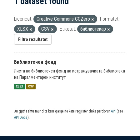
1 dataset found
Licencat:
Creative Commons CCZero
Formatet:
XLSX
CSV
Etiketat:
библиотекар
Filtro rezultatet
Библиотечен фонд
Листа на библиотечен фонд на истражувачката библиотека
на Паралментарен институт
XLSX
CSV
Ju gjithashtu mund të keni qasje në këtë regjistër duke përdorur
API
(see
API Docs
).