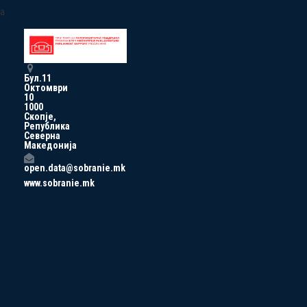
a
Бул.11
Октомври
10
1000
Скопје,
Република
Северна
Македонија
open.data@sobranie.mk
www.sobranie.mk