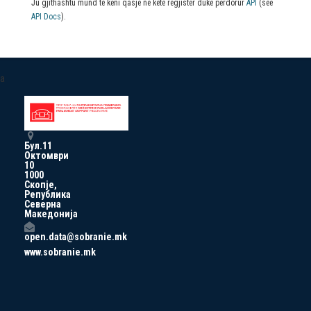
Ju gjithashtu mund të keni qasje në këtë regjistër duke përdorur
API
(see
API Docs
).
a
Бул.11
Октомври
10
1000
Скопје,
Република
Северна
Македонија
open.data@sobranie.mk
www.sobranie.mk