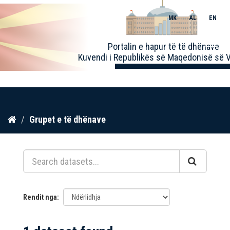
MK
AL
EN
Toggle
Portalin e hapur të të dhënave
naviga
Kuvendi i Republikës së Maqedonisë së V
Kalo
Grupet e të dhënave
te
përmbajtja
Rendit nga