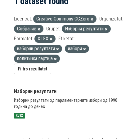
1 dataset found
Licencat:
Creative Commons CCZero
Organizatat:
Собрание
Grupet:
Изборни резултати
Formatet:
XLSX
Etiketat:
изборни резултати
избори
политичка партија
Filtro rezultatet
Изборни резултати
Изборни резултати од парламентарните избори од 1990
година до денес
XLSX