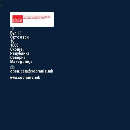
a
Бул.11
Октомври
10
1000
Скопје,
Република
Северна
Македонија
open.data@sobranie.mk
www.sobranie.mk