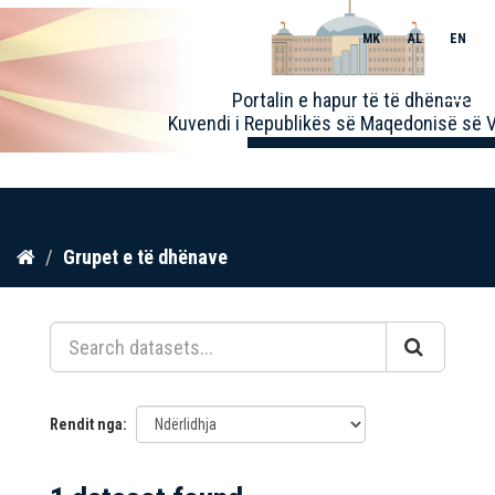
MK
AL
EN
Toggle
Portalin e hapur të të dhënave
naviga
Kuvendi i Republikës së Maqedonisë së V
Kalo
Grupet e të dhënave
te
përmbajtja
Rendit nga