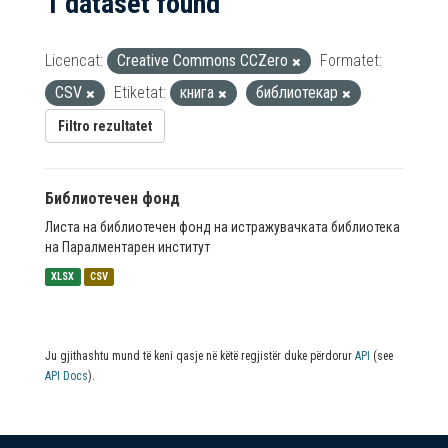
1 dataset found
Licencat:
Creative Commons CCZero
Formatet:
CSV
Etiketat:
книга
библиотекар
Filtro rezultatet
Библиотечен фонд
Листа на библиотечен фонд на истражувачката библиотека
на Паралментарен институт
XLSX
CSV
Ju gjithashtu mund të keni qasje në këtë regjistër duke përdorur
API
(see
API Docs
).