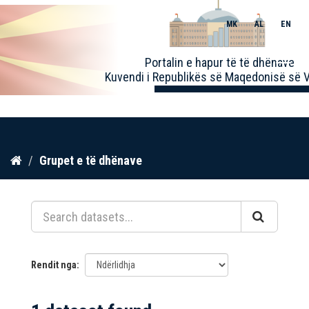
MK
AL
EN
Toggle
Portalin e hapur të të dhënave
naviga
Kuvendi i Republikës së Maqedonisë së V
Kalo
Grupet e të dhënave
te
përmbajtja
Rendit nga