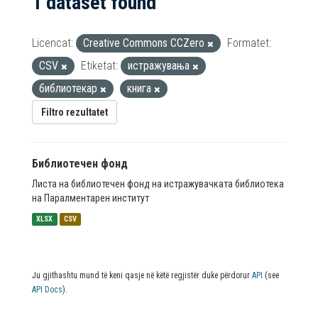
1 dataset found
Licencat:
Creative Commons CCZero
Formatet:
CSV
Etiketat:
истражувања
библиотекар
книга
Filtro rezultatet
Библиотечен фонд
Листа на библиотечен фонд на истражувачката библиотека
на Паралментарен институт
XLSX
CSV
Ju gjithashtu mund të keni qasje në këtë regjistër duke përdorur
API
(see
API Docs
).