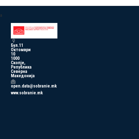
a
Бул.11
Октомври
10
1000
Скопје,
Република
Северна
Македонија
open.data@sobranie.mk
www.sobranie.mk