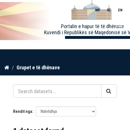
MK
AL
EN
Toggle
Portalin e hapur të të dhënave
naviga
Kuvendi i Republikës së Maqedonisë së V
Kalo
Grupet e të dhënave
te
përmbajtja
Rendit nga