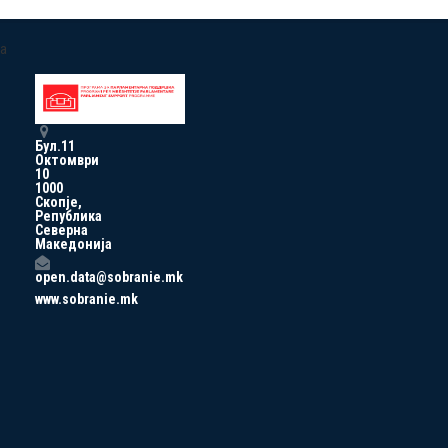
a
Бул.11
Октомври
10
1000
Скопје,
Република
Северна
Македонија
open.data@sobranie.mk
www.sobranie.mk