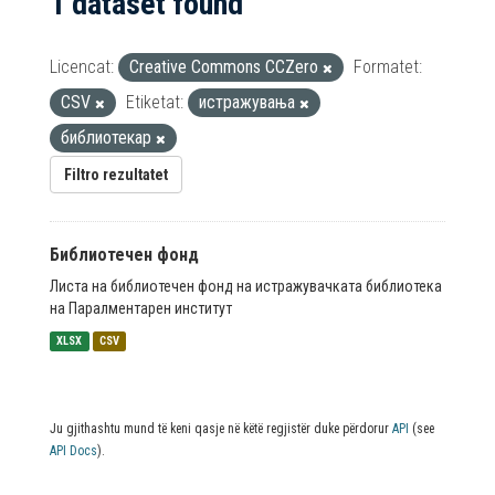
1 dataset found
Licencat:
Creative Commons CCZero
Formatet:
CSV
Etiketat:
истражувања
библиотекар
Filtro rezultatet
Библиотечен фонд
Листа на библиотечен фонд на истражувачката библиотека
на Паралментарен институт
XLSX
CSV
Ju gjithashtu mund të keni qasje në këtë regjistër duke përdorur
API
(see
API Docs
).