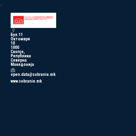
a
Бул.11
Октомври
10
1000
Скопје,
Република
Северна
Македонија
open.data@sobranie.mk
www.sobranie.mk