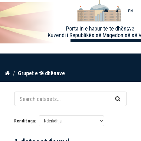
MK
AL
EN
Toggle
Portalin e hapur të të dhënave
naviga
Kuvendi i Republikës së Maqedonisë së V
Kalo
Grupet e të dhënave
te
përmbajtja
Rendit nga