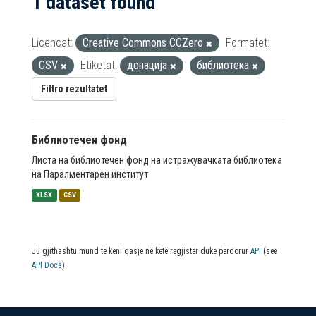
1 dataset found
Licencat:
Creative Commons CCZero
Formatet:
CSV
Etiketat:
донација
библиотека
Filtro rezultatet
Библиотечен фонд
Листа на библиотечен фонд на истражувачката библиотека
на Паралментарен институт
XLSX
CSV
Ju gjithashtu mund të keni qasje në këtë regjistër duke përdorur
API
(see
API Docs
).