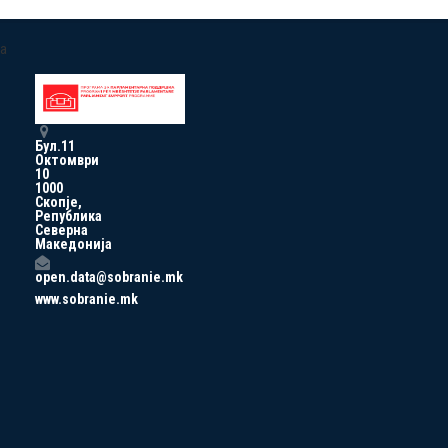
a
Бул.11
Октомври
10
1000
Скопје,
Република
Северна
Македонија
open.data@sobranie.mk
www.sobranie.mk