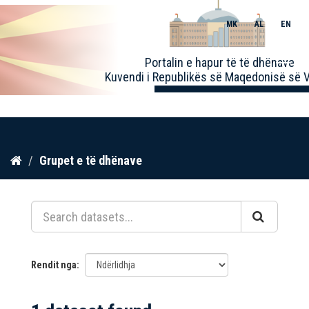
MK
AL
EN
Toggle
Portalin e hapur të të dhënave
naviga
Kuvendi i Republikës së Maqedonisë së V
Kalo
Grupet e të dhënave
te
përmbajtja
Rendit nga