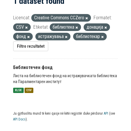
1 dataset found
Licencat:
Creative Commons CCZero
Formatet:
CSV
Etiketat:
библиотека
донација
фонд
истражувања
библиотекар
Filtro rezultatet
Библиотечен фонд
Листа на библиотечен фонд на истражувачката библиотека
на Паралментарен институт
XLSX
CSV
Ju gjithashtu mund të keni qasje në këtë regjistër duke përdorur
API
(see
API Docs
).