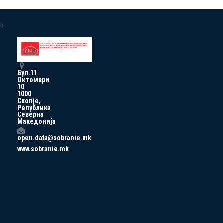
a
Бул.11
Октомври
10
1000
Скопје,
Република
Северна
Македонија
open.data@sobranie.mk
www.sobranie.mk