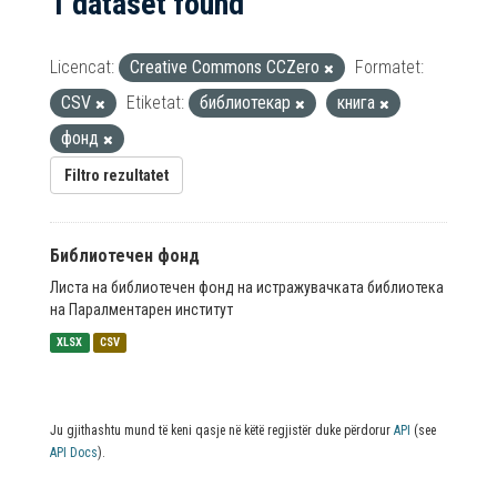
1 dataset found
Licencat:
Creative Commons CCZero
Formatet:
CSV
Etiketat:
библиотекар
книга
фонд
Filtro rezultatet
Библиотечен фонд
Листа на библиотечен фонд на истражувачката библиотека
на Паралментарен институт
XLSX
CSV
Ju gjithashtu mund të keni qasje në këtë regjistër duke përdorur
API
(see
API Docs
).