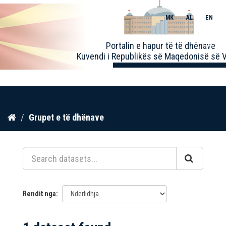
MK
AL
EN
Toggle
Portalin e hapur të të dhënave
naviga
Kuvendi i Republikës së Maqedonisë së V
Kalo
Grupet e të dhënave
te
përmbajtja
Rendit nga