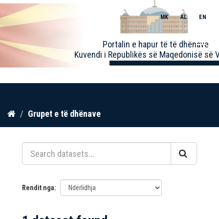
MK
AL
EN
Toggle
Portalin e hapur të të dhënave
naviga
Kuvendi i Republikës së Maqedonisë së V
Kalo
Grupet e të dhënave
te
përmbajtja
Rendit nga