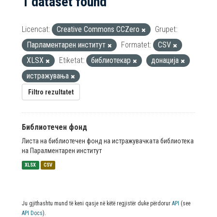
1 dataset found
Licencat:
Creative Commons CCZero
Grupet:
Парламентарен институт
Formatet:
CSV
XLSX
Etiketat:
библиотекар
донација
истражувања
Filtro rezultatet
Библиотечен фонд
Листа на библиотечен фонд на истражувачката библиотека
на Паралментарен институт
XLSX
CSV
Ju gjithashtu mund të keni qasje në këtë regjistër duke përdorur
API
(see
API Docs
).