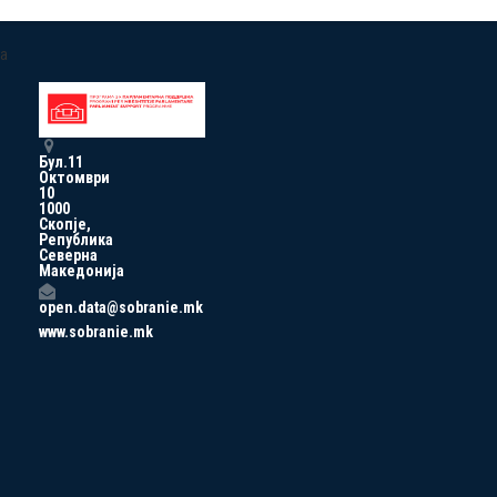
a
Бул.11
Октомври
10
1000
Скопје,
Република
Северна
Македонија
open.data@sobranie.mk
www.sobranie.mk