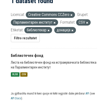
1 dataset found
Licencat:
Creative Commons CCZero
Grupet:
Парламентарен институт
Formatet:
CSV
Etiketat:
библиотекар
донација
Filtro rezultatet
Библиотечен фонд
Листа на библиотечен фонд на истражувачката библиотека
на Паралментарен институт
XLSX
CSV
Ju gjithashtu mund të keni qasje në këtë regjistër duke përdorur
API
(see
API Docs
).