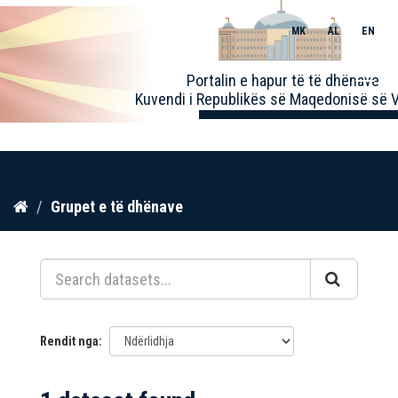
MK
AL
EN
Toggle
Portalin e hapur të të dhënave
naviga
Kuvendi i Republikës së Maqedonisë së V
Kalo
Grupet e të dhënave
te
përmbajtja
Rendit nga