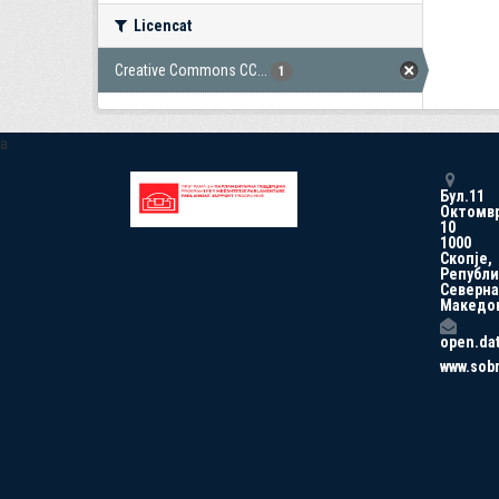
Licencat
Creative Commons CC...
1
a
Бул.11
Октомв
10
1000
Скопје,
Републи
Северна
Македо
open.da
www.sob