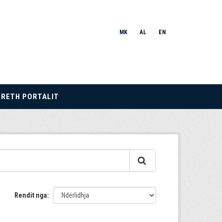
MK
AL
EN
RRETH PORTALIT
Rendit nga