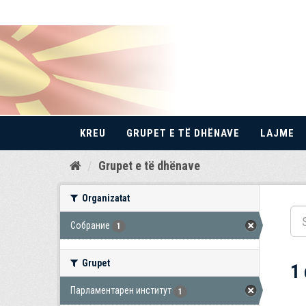
KREU
GRUPET E TË DHËNAVE
LAJME
Kalo
Grupet e të dhënave
te
përmbajtja
Organizatat
Собрание
1
Grupet
1
Парламентарен институт
1