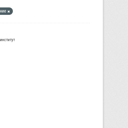
ание
институт