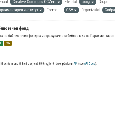
encat:
Creative Commons CCZero
Etiketat:
фонд
Grupet:
арламентарен институт
Formatet:
CSV
Organizatat:
Собр
блиотечен фонд
та на библиотечен фонд на истражувачката библиотека на Паралментарен 
SX
CSV
jithashtu mund të keni qasje në këtë regjistër duke përdorur
API
(see
API Docs
).