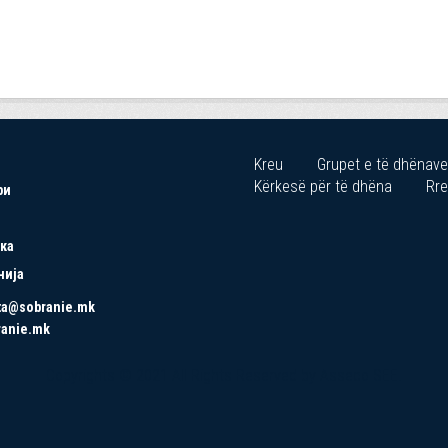
Kreu
Grupet e të dhënave
Kërkesë për të dhëna
Rre
ри
ка
нија
ta@sobranie.mk
ranie.mk
Copyrights © 2021 All Rights Reserved by Asseco SEE.