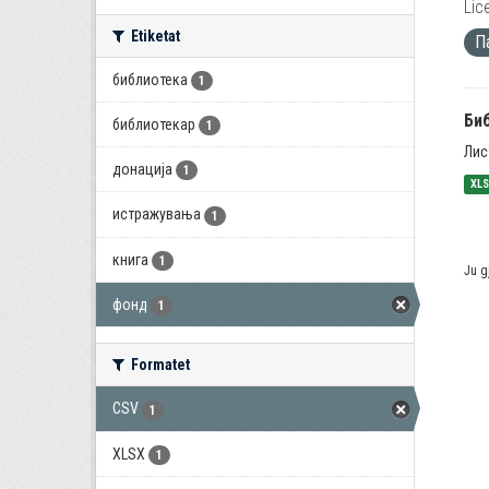
Lic
Etiketat
П
библиотека
1
Би
библиотекар
1
Лис
донација
1
XL
истражувања
1
книга
1
Ju g
фонд
1
Formatet
CSV
1
XLSX
1