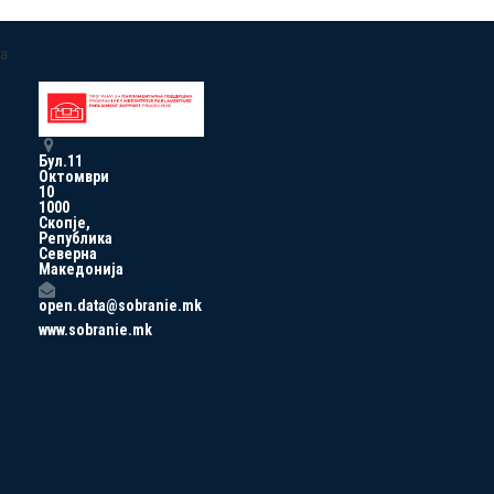
a
Бул.11
Октомври
10
1000
Скопје,
Република
Северна
Македонија
open.data@sobranie.mk
www.sobranie.mk