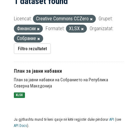
1 dataset found
Licencat:
Creative Commons CCZero
Grupet:
Финансии
Formatet:
XLSX
Organizatat:
Собрание
Filtro rezultatet
План за јавни набавки
План за јавни набавки на Собранието на Република
Северна Македонија
XLSX
Ju gjithashtu mund të keni qasje në këtë regjistër duke përdorur
API
(see
API Docs
).