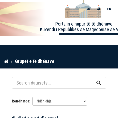
MK
AL
EN
Toggle
Portalin e hapur të të dhënave
naviga
Kuvendi i Republikës së Maqedonisë së V
Kalo
Grupet e të dhënave
te
përmbajtja
Rendit nga