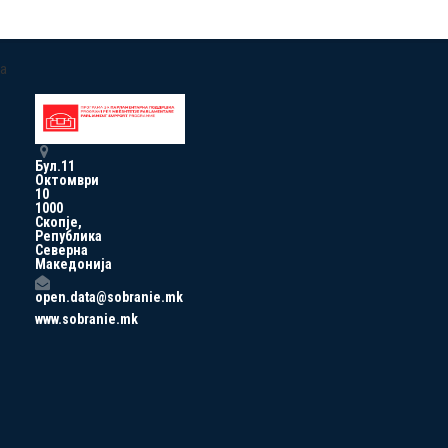
a
Бул.11
Октомври
10
1000
Скопје,
Република
Северна
Македонија
open.data@sobranie.mk
www.sobranie.mk