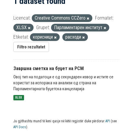
1 dataset found
Licencat:
Creative Commons CCZero
Formatet:
XLSX
Grupet:
Парламентарен институт
Etiketat:
корисници
расходи
Filtro rezultatet
Завршна сметка на буџет на РСМ
Овој тип на податоци е од секундарен извор и истите се
користат за испорака на анализи од страна на
Парламентарната буџетска канцеларија
XLSX
Ju gjithashtu mund të keni qasje në këtë regjistër duke përdorur
API
(see
API Docs
).