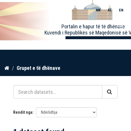
MK
AL
EN
Toggle
Portalin e hapur të të dhënave
naviga
Kuvendi i Republikës së Maqedonisë së V
Kalo
Grupet e të dhënave
te
përmbajtja
Rendit nga