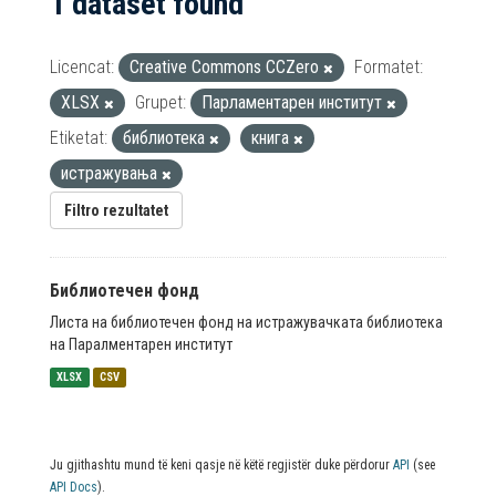
1 dataset found
Licencat:
Creative Commons CCZero
Formatet:
XLSX
Grupet:
Парламентарен институт
Etiketat:
библиотека
книга
истражувања
Filtro rezultatet
Библиотечен фонд
Листа на библиотечен фонд на истражувачката библиотека
на Паралментарен институт
XLSX
CSV
Ju gjithashtu mund të keni qasje në këtë regjistër duke përdorur
API
(see
API Docs
).