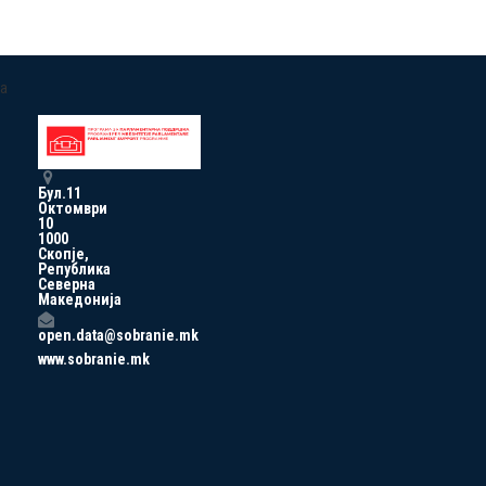
a
Бул.11
Октомври
10
1000
Скопје,
Република
Северна
Македонија
open.data@sobranie.mk
www.sobranie.mk