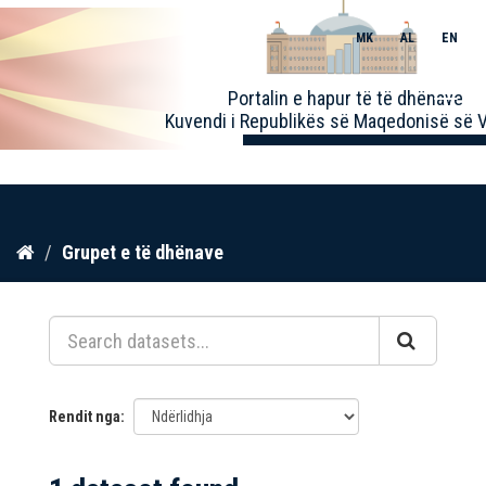
MK
AL
EN
Toggle
Portalin e hapur të të dhënave
naviga
Kuvendi i Republikës së Maqedonisë së V
Kalo
Grupet e të dhënave
te
përmbajtja
Rendit nga