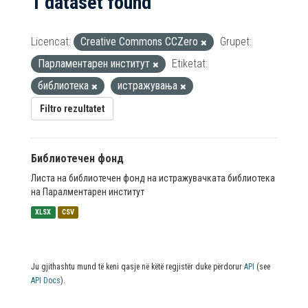
1 dataset found
Licencat:
Creative Commons CCZero
Grupet:
Парламентарен институт
Etiketat:
библиотека
истражувања
Filtro rezultatet
Библиотечен фонд
Листа на библиотечен фонд на истражувачката библиотека
на Паралментарен институт
XLSX
CSV
Ju gjithashtu mund të keni qasje në këtë regjistër duke përdorur
API
(see
API Docs
).