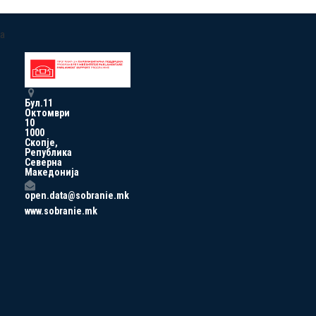
a
Бул.11
Октомври
10
1000
Скопје,
Република
Северна
Македонија
open.data@sobranie.mk
www.sobranie.mk