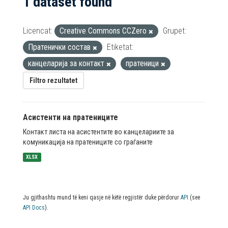
1 dataset found
Licencat:
Creative Commons CCZero
Grupet:
Пратенички состав
Etiketat:
канцеларија за контакт
пратеници
Filtro rezultatet
Асистенти на пратениците
Контакт листа на асистентите во канцелариите за
комуникација на пратениците со граѓаните
XLSX
Ju gjithashtu mund të keni qasje në këtë regjistër duke përdorur
API
(see
API Docs
).