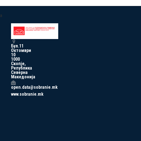
a
Бул.11
Октомври
10
1000
Скопје,
Република
Северна
Македонија
open.data@sobranie.mk
www.sobranie.mk