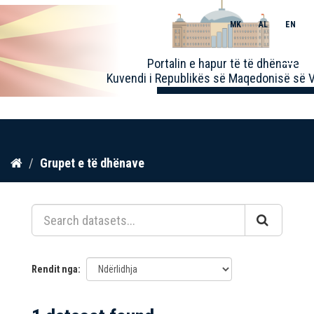
MK
AL
EN
Toggle
Portalin e hapur të të dhënave
naviga
Kuvendi i Republikës së Maqedonisë së V
Kalo
Grupet e të dhënave
te
përmbajtja
Rendit nga