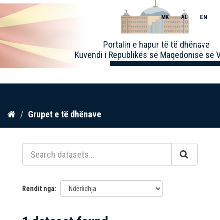
MK
AL
EN
Toggle
Portalin e hapur të të dhënave
naviga
Kuvendi i Republikës së Maqedonisë së V
Kalo
Grupet e të dhënave
te
përmbajtja
Rendit nga