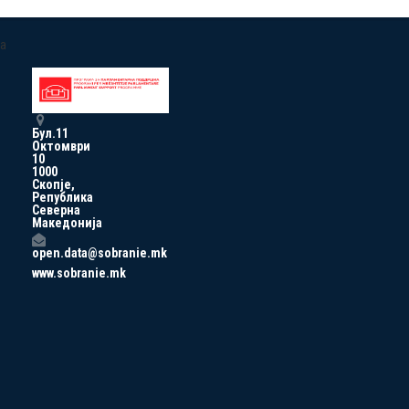
a
Бул.11
Октомври
10
1000
Скопје,
Република
Северна
Македонија
open.data@sobranie.mk
www.sobranie.mk