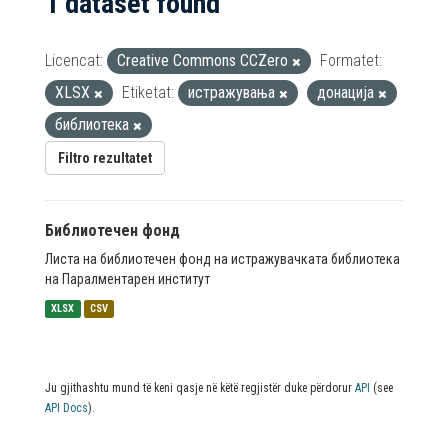
1 dataset found
Licencat:
Creative Commons CCZero
Formatet:
XLSX
Etiketat:
истражувања
донација
библиотека
Filtro rezultatet
Библиотечен фонд
Листа на библиотечен фонд на истражувачката библиотека
на Паралментарен институт
XLSX
CSV
Ju gjithashtu mund të keni qasje në këtë regjistër duke përdorur
API
(see
API Docs
).