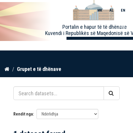
MK
AL
EN
Toggle
Portalin e hapur të të dhënave
naviga
Kuvendi i Republikës së Maqedonisë së V
Kalo
Grupet e të dhënave
te
përmbajtja
Rendit nga