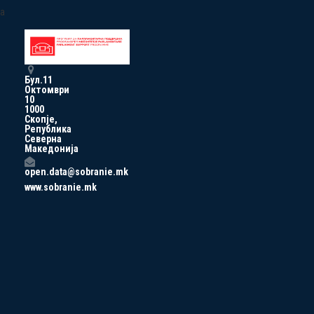
a
Бул.11
Октомври
10
1000
Скопје,
Република
Северна
Македонија
open.data@sobranie.mk
www.sobranie.mk