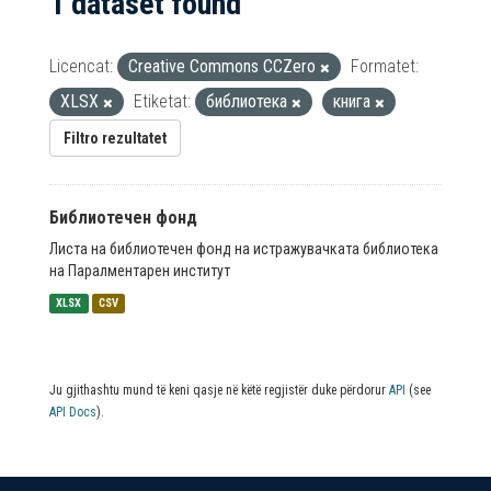
1 dataset found
Licencat:
Creative Commons CCZero
Formatet:
XLSX
Etiketat:
библиотека
книга
Filtro rezultatet
Библиотечен фонд
Листа на библиотечен фонд на истражувачката библиотека
на Паралментарен институт
XLSX
CSV
Ju gjithashtu mund të keni qasje në këtë regjistër duke përdorur
API
(see
API Docs
).