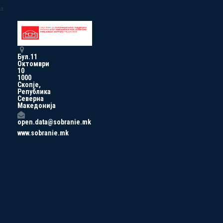
a
Бул.11
Октомври
10
1000
Скопје,
Република
Северна
Македонија
open.data@sobranie.mk
www.sobranie.mk