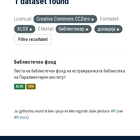
1 dataset found
Licencat:
Creative Commons CCZero
Formatet:
XLSX
Etiketat:
библиотекар
донација
Filtro rezultatet
Библиотечен фонд
Листа на библиотечен фонд на истражувачката библиотека
на Паралментарен институт
XLSX
CSV
Ju gjithashtu mund të keni qasje në këtë regjistër duke përdorur
API
(see
API Docs
).