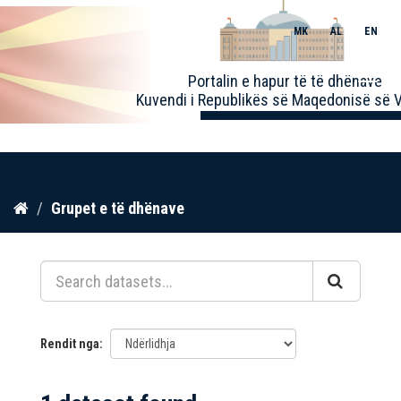
MK
AL
EN
Toggle
Portalin e hapur të të dhënave
naviga
Kuvendi i Republikës së Maqedonisë së V
Kalo
Grupet e të dhënave
te
përmbajtja
Rendit nga