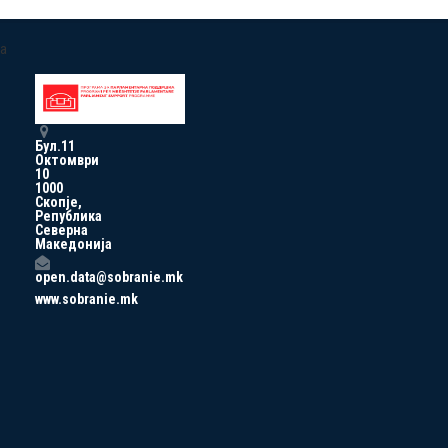
a
Бул.11
Октомври
10
1000
Скопје,
Република
Северна
Македонија
open.data@sobranie.mk
www.sobranie.mk