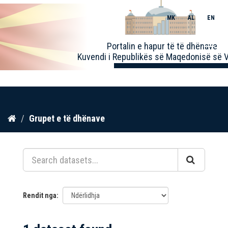
MK
AL
EN
Toggle
Portalin e hapur të të dhënave
naviga
Kuvendi i Republikës së Maqedonisë së V
Kalo
Grupet e të dhënave
te
përmbajtja
Rendit nga