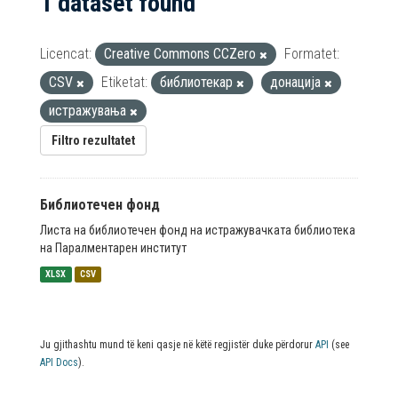
1 dataset found
Licencat:
Creative Commons CCZero
Formatet:
CSV
Etiketat:
библиотекар
донација
истражувања
Filtro rezultatet
Библиотечен фонд
Листа на библиотечен фонд на истражувачката библиотека
на Паралментарен институт
XLSX
CSV
Ju gjithashtu mund të keni qasje në këtë regjistër duke përdorur
API
(see
API Docs
).